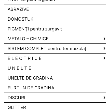
ABRAZIVE
DOMOSTUK
PIGMENŢI pentru zurgavit
METALO – CHIMICE
SISTEM COMPLET pentru termoizolaţii
E L E C T R I C E
U N E L T E
UNELTE DE GRADINA
FURTUN DE GRADINA
DISCURI
GLITTER