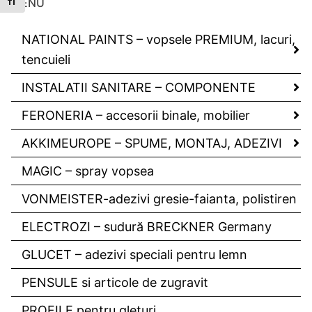
MENU
Toggle Font size
NATIONAL PAINTS – vopsele PREMIUM, lacuri,
tencuieli
INSTALATII SANITARE – COMPONENTE
FERONERIA – accesorii binale, mobilier
AKKIMEUROPE – SPUME, MONTAJ, ADEZIVI
MAGIC – spray vopsea
VONMEISTER-adezivi gresie-faianta, polistiren
ELECTROZI – sudură BRECKNER Germany
GLUCET – adezivi speciali pentru lemn
PENSULE si articole de zugravit
PROFILE pentru gleturi