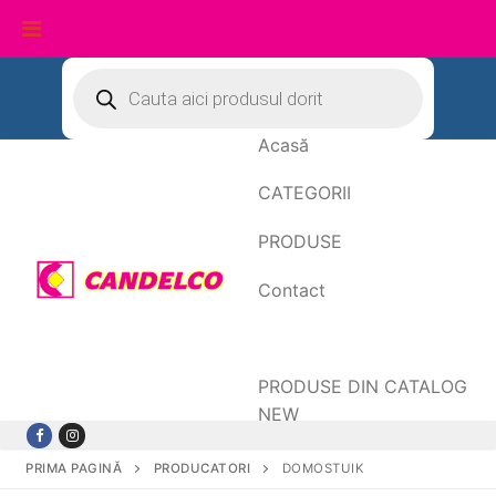
Sari
Products
search
la
conținut
Acasă
CATEGORII
PRODUSE
Contact
Date de facturare
PRODUSE DIN CATALOG
NEW
PRIMA PAGINĂ
PRODUCATORI
DOMOSTUIK