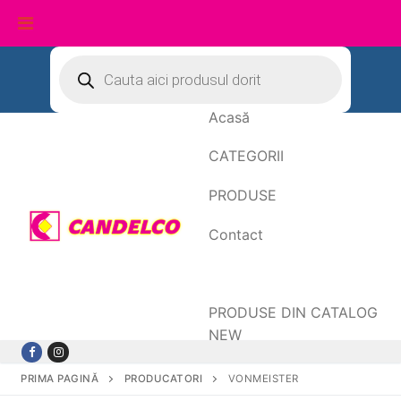
Sari
Products
search
la
conținut
Acasă
CATEGORII
PRODUSE
Contact
Date de facturare
PRODUSE DIN CATALOG
NEW
PRIMA PAGINĂ
PRODUCATORI
VONMEISTER