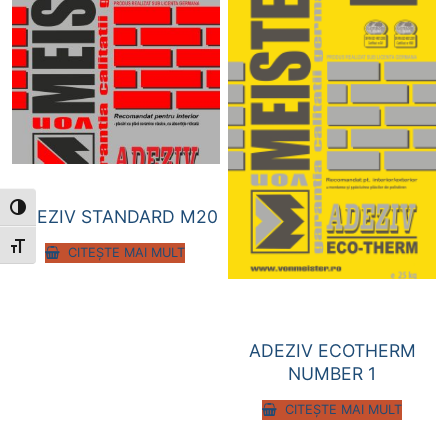
Toggle High Contrast
ADEZIV STANDARD M20
Toggle Font size
CITEȘTE MAI MULT
ADEZIV ECOTHERM
NUMBER 1
CITEȘTE MAI MULT