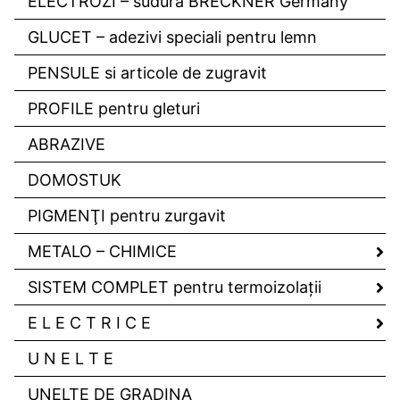
ELECTROZI – sudură BRECKNER Germany
GLUCET – adezivi speciali pentru lemn
PENSULE si articole de zugravit
PROFILE pentru gleturi
ABRAZIVE
DOMOSTUK
PIGMENŢI pentru zurgavit
METALO – CHIMICE
SISTEM COMPLET pentru termoizolaţii
E L E C T R I C E
U N E L T E
UNELTE DE GRADINA