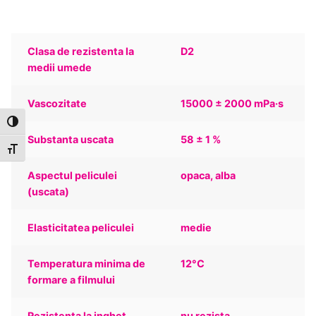
Clasa de rezistenta la
D2
medii umede
Vascozitate
15000 ± 2000 mPa·s
Toggle High Contrast
Substanta uscata
58 ± 1 %
Toggle Font size
Aspectul peliculei
opaca, alba
(uscata)
Elasticitatea peliculei
medie
Temperatura minima de
12°C
formare a filmului
Rezistenta la inghet
nu rezista