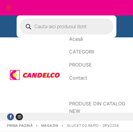
Sari
Products
search
la
conținut
Acasă
CATEGORII
PRODUSE
Contact
Date de facturare
PRODUSE DIN CATALOG
NEW
PRIMA PAGINĂ
MAGAZIN
GLUCET D2 RAPID – DPV2258