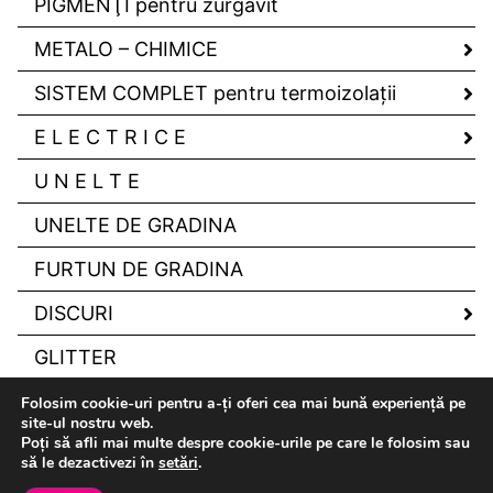
PIGMENŢI pentru zurgavit
METALO – CHIMICE
SISTEM COMPLET pentru termoizolaţii
E L E C T R I C E
U N E L T E
UNELTE DE GRADINA
FURTUN DE GRADINA
DISCURI
GLITTER
Folosim cookie-uri pentru a-ți oferi cea mai bună experiență pe
site-ul nostru web.
Poți să afli mai multe despre cookie-urile pe care le folosim sau
să le dezactivezi în
setări
.