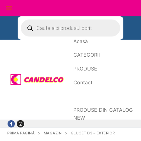
Sari
Products
search
la
conținut
Acasă
CATEGORII
PRODUSE
Contact
Date de facturare
PRODUSE DIN CATALOG
NEW
PRIMA PAGINĂ
MAGAZIN
GLUCET D3 – EXTERIOR