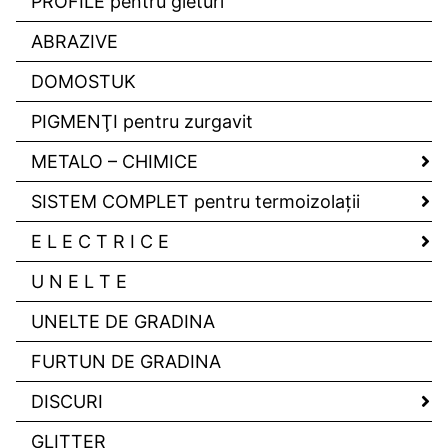
PROFILE pentru gleturi
ABRAZIVE
DOMOSTUK
PIGMENŢI pentru zurgavit
METALO – CHIMICE
SISTEM COMPLET pentru termoizolaţii
E L E C T R I C E
U N E L T E
UNELTE DE GRADINA
FURTUN DE GRADINA
DISCURI
GLITTER