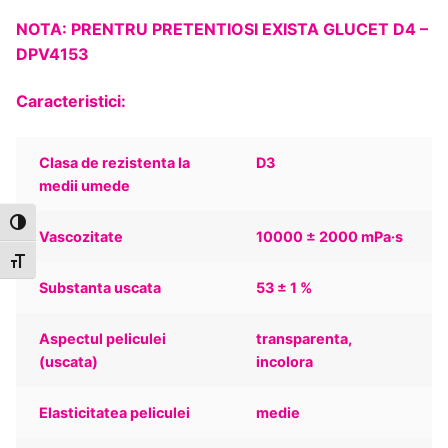
NOTA: PRENTRU PRETENTIOSI EXISTA GLUCET D4 –
DPV4153
Caracteristici:
Clasa de rezistenta la
D3
medii umede
Toggle High Contrast
Vascozitate
10000 ± 2000 mPa·s
Toggle Font size
Substanta uscata
53 ± 1 %
Aspectul peliculei
transparenta,
(uscata)
incolora
Elasticitatea peliculei
medie