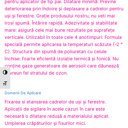
pentru aplicator de tip pai. Dilatare minimă: Previne
deteriorarea prin îndoire şi deplasare a cadrelor pentru
uşi şi ferestre. Graţie produsului nostru, nu veti mai
irosi spumă. Întărire rapidă. Adezivitate şi stabilitate
mare: asigură cele mai bune rezultate pe suprafeţe
verticale. Utilizabil în toate cele 4 anotimpuri: Formula
specială permite aplicarea la temperaturi scăzute (-2 °
C). Structura din spumă de poliuretan cu celule
închise: foarte eficientă izolaţie termică şi fonică. Nu
conţine gaze generatoare de aerosoli care dăunează
în vreun fel stratului de ozon.
Toggle High Contrast
Toggle Font size
Domenii De Aplicare
Fixarea si etansarea cadrelor de uşi şi ferestre.
Aplicaţii de sigilare în acele cazuri în care este
necesară o dilatare redusă a materialului aplicat.
Umplerea crăpăturilor şi fisurilor mici.