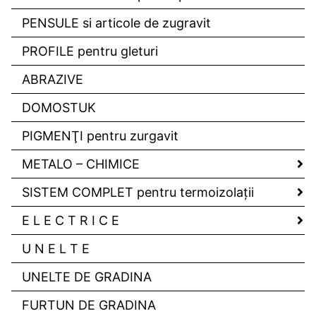
PENSULE si articole de zugravit
PROFILE pentru gleturi
ABRAZIVE
DOMOSTUK
PIGMENŢI pentru zurgavit
METALO – CHIMICE
SISTEM COMPLET pentru termoizolaţii
E L E C T R I C E
U N E L T E
UNELTE DE GRADINA
FURTUN DE GRADINA