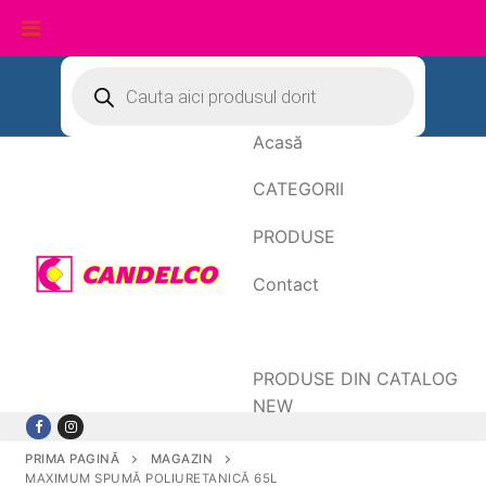
Sari
Products
search
la
conținut
Acasă
CATEGORII
PRODUSE
Contact
Date de facturare
PRODUSE DIN CATALOG
NEW
PRIMA PAGINĂ
MAGAZIN
MAXIMUM SPUMĂ POLIURETANICĂ 65L