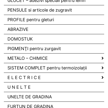
GLUCET – adezivi speciali pentru lemn
PENSULE si articole de zugravit
PROFILE pentru gleturi
ABRAZIVE
DOMOSTUK
PIGMENŢI pentru zurgavit
METALO – CHIMICE
SISTEM COMPLET pentru termoizolaţii
E L E C T R I C E
U N E L T E
UNELTE DE GRADINA
FURTUN DE GRADINA