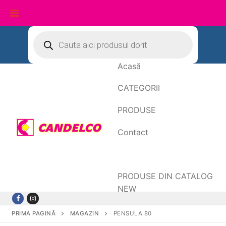
Sari
Products
search
la
conținut
Acasă
CATEGORII
PRODUSE
Contact
Date de facturare
PRODUSE DIN CATALOG
NEW
PRIMA PAGINĂ
MAGAZIN
PENSULA 80