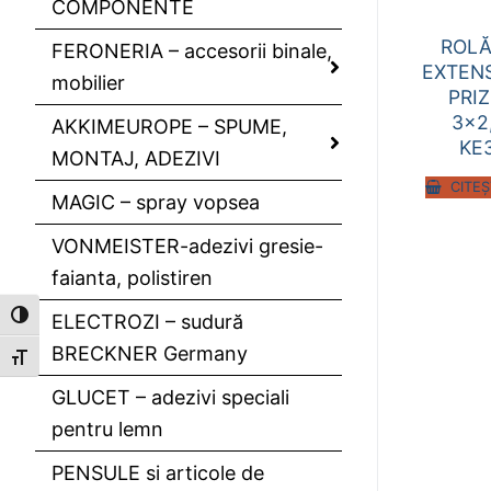
COMPONENTE
ROLĂ
FERONERIA – accesorii binale,
EXTENS
mobilier
PRIZ
3×2
AKKIMEUROPE – SPUME,
KE
MONTAJ, ADEZIVI
CITEȘ
MAGIC – spray vopsea
VONMEISTER-adezivi gresie-
faianta, polistiren
Toggle High Contrast
ELECTROZI – sudură
BRECKNER Germany
Toggle Font size
GLUCET – adezivi speciali
pentru lemn
PENSULE si articole de