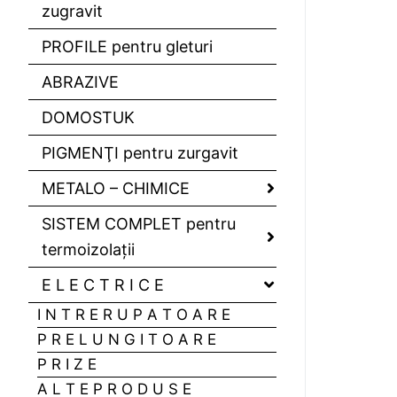
zugravit
PROFILE pentru gleturi
ABRAZIVE
DOMOSTUK
PIGMENŢI pentru zurgavit
METALO – CHIMICE
SISTEM COMPLET pentru
termoizolaţii
E L E C T R I C E
I N T R E R U P A T O A R E
P R E L U N G I T O A R E
P R I Z E
A L T E P R O D U S E