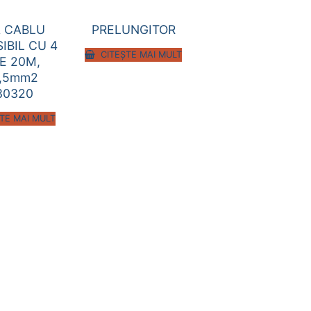
 CABLU
PRELUNGITOR
IBIL CU 4
CITEȘTE MAI MULT
E 20M,
,5mm2
30320
TE MAI MULT