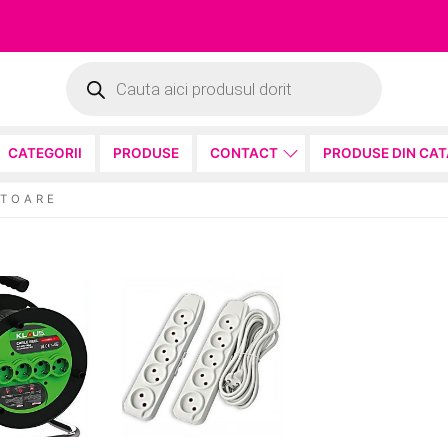
Products
search
CATEGORII
PRODUSE
CONTACT
PRODUSE DIN CA
 T O A R E