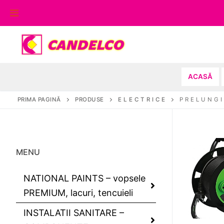
Sari
la
conținut
ACASĂ
PRIMA PAGINĂ
PRODUSE
E L E C T R I C E
P R E L U N G I
MENU
NATIONAL PAINTS – vopsele
PREMIUM, lacuri, tencuieli
INSTALATII SANITARE –