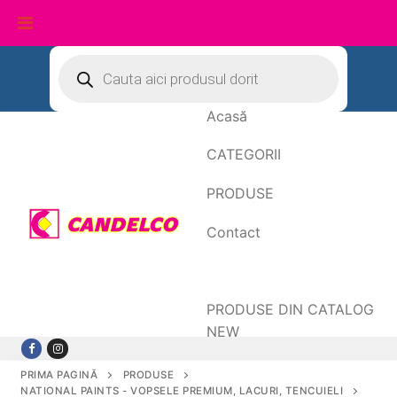
Sari
Products
search
la
conținut
Acasă
CATEGORII
PRODUSE
Contact
Date de facturare
PRODUSE DIN CATALOG
NEW
PRIMA PAGINĂ
PRODUSE
NATIONAL PAINTS - VOPSELE PREMIUM, LACURI, TENCUIELI