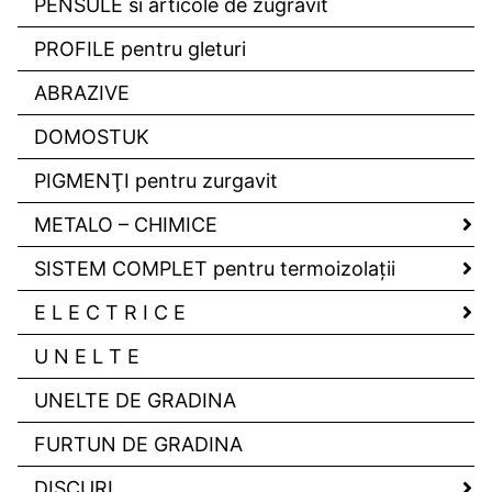
PENSULE si articole de zugravit
PROFILE pentru gleturi
ABRAZIVE
DOMOSTUK
PIGMENŢI pentru zurgavit
METALO – CHIMICE
SISTEM COMPLET pentru termoizolaţii
E L E C T R I C E
U N E L T E
UNELTE DE GRADINA
FURTUN DE GRADINA
DISCURI