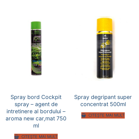
Spray bord Cockpit
Spray degripant super
spray – agent de
concentrat 500ml
intretinere al bordului –
CITEȘTE MAI MULT
aroma new car,mat 750
ml
CITEȘTE MAI MULT