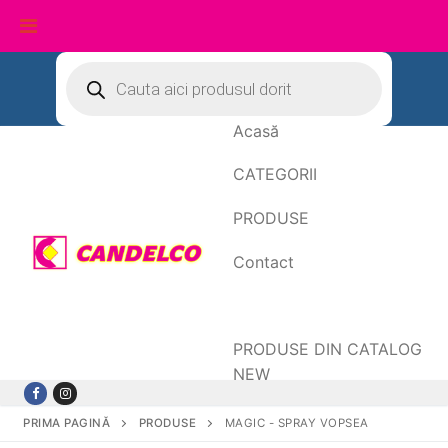
Sari
Products
search
la
conținut
Acasă
CATEGORII
PRODUSE
Contact
Date de facturare
PRODUSE DIN CATALOG
NEW
PRIMA PAGINĂ
PRODUSE
MAGIC - SPRAY VOPSEA