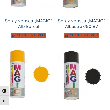
Spray vopsea „MAGIC”
Spray vopsea „MAGIC”
Alb Boreal
Albastru 650 BV
CITEȘTE MAI MULT
CITEȘTE MAI MULT
Toggle High Contrast
Toggle Font size