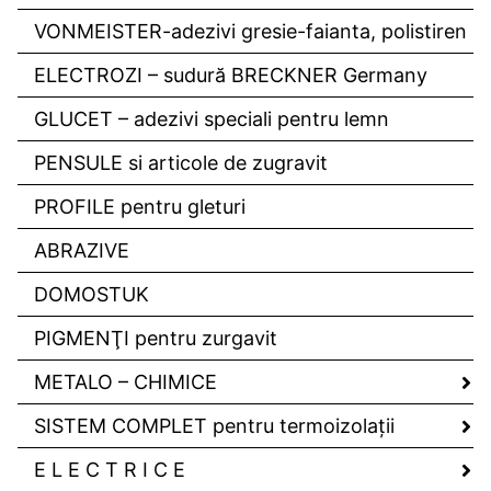
VONMEISTER-adezivi gresie-faianta, polistiren
ELECTROZI – sudură BRECKNER Germany
GLUCET – adezivi speciali pentru lemn
PENSULE si articole de zugravit
PROFILE pentru gleturi
ABRAZIVE
DOMOSTUK
PIGMENŢI pentru zurgavit
METALO – CHIMICE
SISTEM COMPLET pentru termoizolaţii
E L E C T R I C E