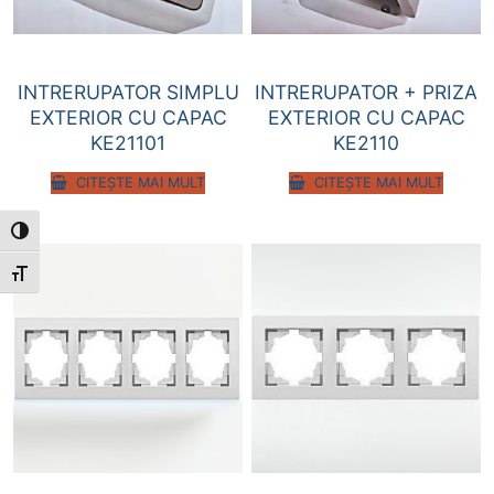
INTRERUPATOR SIMPLU
INTRERUPATOR + PRIZA
EXTERIOR CU CAPAC
EXTERIOR CU CAPAC
KE21101
KE2110
CITEȘTE MAI MULT
CITEȘTE MAI MULT
Toggle High Contrast
Toggle Font size