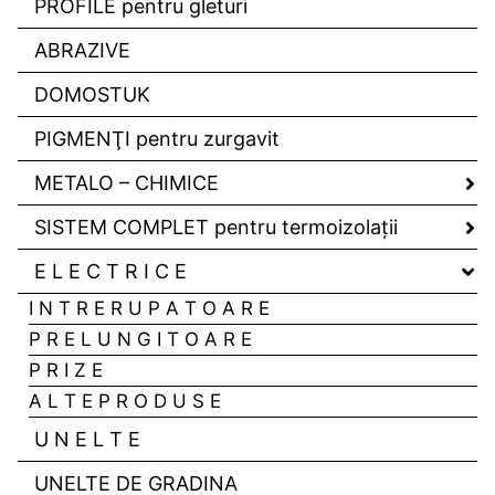
PROFILE pentru gleturi
ABRAZIVE
DOMOSTUK
PIGMENŢI pentru zurgavit
METALO – CHIMICE
SISTEM COMPLET pentru termoizolaţii
E L E C T R I C E
I N T R E R U P A T O A R E
P R E L U N G I T O A R E
P R I Z E
A L T E P R O D U S E
U N E L T E
UNELTE DE GRADINA