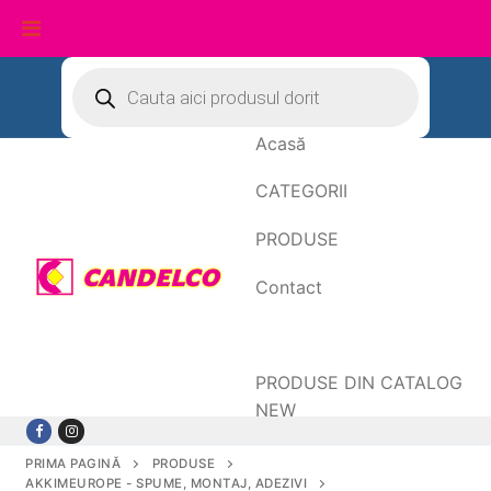
Sari
Products
search
la
conținut
Acasă
CATEGORII
PRODUSE
Contact
Date de facturare
PRODUSE DIN CATALOG
NEW
PRIMA PAGINĂ
PRODUSE
AKKIMEUROPE - SPUME, MONTAJ, ADEZIVI