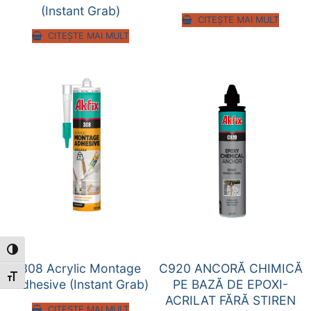
(Instant Grab)
CITEȘTE MAI MULT
CITEȘTE MAI MULT
Toggle High Contrast
308 Acrylic Montage
C920 ANCORĂ CHIMICĂ
Toggle Font size
Adhesive (Instant Grab)
PE BAZĂ DE EPOXI-
ACRILAT FĂRĂ STIREN
CITEȘTE MAI MULT