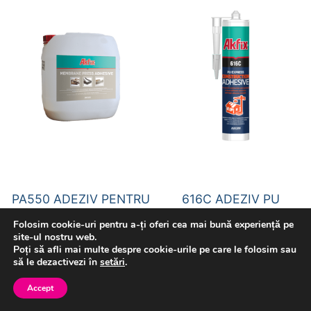
PA550 ADEZIV PENTRU
616C ADEZIV PU
FIXARE PVC UTILIZÂND
CONSTRUCŢII EXPRESS
Folosim cookie-uri pentru a-ți oferi cea mai bună experiență pe
PRESE CU MEMBRANĂ
site-ul nostru web.
CITEȘTE MAI MULT
Poți să afli mai multe despre cookie-urile pe care le folosim sau
CITEȘTE MAI MULT
să le dezactivezi în
setări
.
Accept