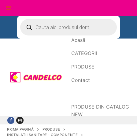
Sari
Products
search
la
conținut
Acasă
CATEGORII
PRODUSE
Contact
Date de facturare
PRODUSE DIN CATALOG
NEW
PRIMA PAGINĂ
PRODUSE
INSTALATII SANITARE - COMPONENTE