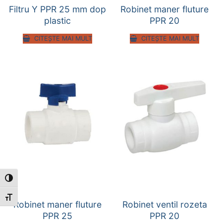
Filtru Y PPR 25 mm dop
Robinet maner fluture
plastic
PPR 20
CITEȘTE MAI MULT
CITEȘTE MAI MULT
Toggle High Contrast
Toggle Font size
Robinet maner fluture
Robinet ventil rozeta
PPR 25
PPR 20