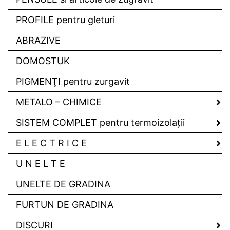
PROFILE pentru gleturi
ABRAZIVE
DOMOSTUK
PIGMENŢI pentru zurgavit
METALO – CHIMICE
SISTEM COMPLET pentru termoizolaţii
E L E C T R I C E
U N E L T E
UNELTE DE GRADINA
FURTUN DE GRADINA
DISCURI