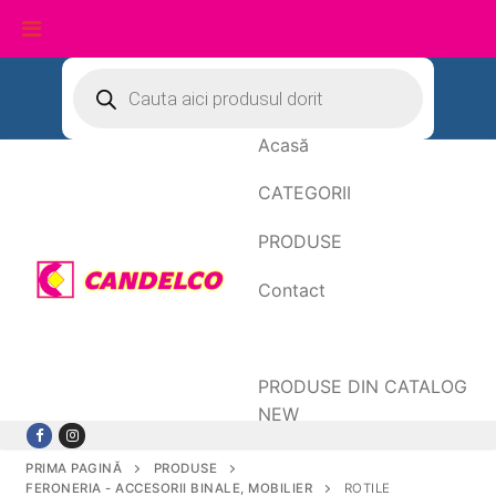
Sari
Products
search
la
conținut
Acasă
CATEGORII
PRODUSE
Contact
Date de facturare
PRODUSE DIN CATALOG
NEW
PRIMA PAGINĂ
PRODUSE
FERONERIA - ACCESORII BINALE, MOBILIER
ROTILE