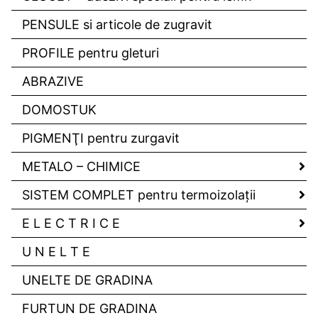
PENSULE si articole de zugravit
PROFILE pentru gleturi
ABRAZIVE
DOMOSTUK
PIGMENŢI pentru zurgavit
METALO – CHIMICE
SISTEM COMPLET pentru termoizolaţii
E L E C T R I C E
U N E L T E
UNELTE DE GRADINA
FURTUN DE GRADINA