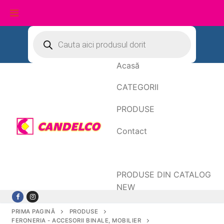
Sari
Products
search
la
conținut
Acasă
CATEGORII
PRODUSE
Contact
Date de facturare
PRODUSE DIN CATALOG
NEW
PRIMA PAGINĂ
PRODUSE
FERONERIA - ACCESORII BINALE, MOBILIER