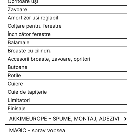
Opritoare uşi
Zavoare
Amortizor usi reglabil
Colţare pentru ferestre
Închizător ferestre
Balamale
Broaste cu cilindru
Accesorii broaste, zavoare, opritori
Butoane
Rotile
Cuiere
Cuie de tapiţerie
Limitatori
Finisaje
AKKIMEUROPE – SPUME, MONTAJ, ADEZIVI
MAGIC – spray vopsea