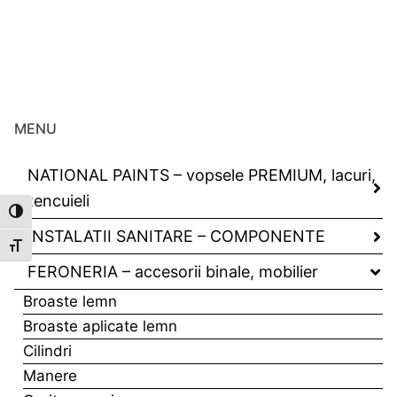
MENU
NATIONAL PAINTS – vopsele PREMIUM, lacuri,
tencuieli
Toggle High Contrast
INSTALATII SANITARE – COMPONENTE
Toggle Font size
FERONERIA – accesorii binale, mobilier
Broaste lemn
Broaste aplicate lemn
Cilindri
Manere