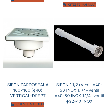
CITEȘTE MAI MULT
SIFON PARDOSEALA
SIFON 1.1/2+ventil ɸ40-
100×100 (ɸ40)
50 INOX 1.1/4+ventil
VERTICAL-DREPT
ɸ40-50 INOX 1.1/4+ventil
ɸ32-40 INOX
CITEȘTE MAI MULT