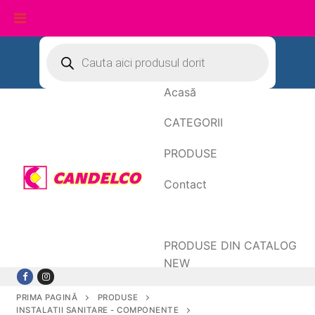
Sari
Products
search
la
conținut
Acasă
CATEGORII
PRODUSE
Contact
Date de facturare
PRODUSE DIN CATALOG
NEW
PRIMA PAGINĂ
PRODUSE
INSTALATII SANITARE - COMPONENTE