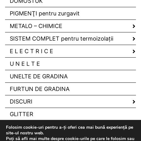
DOMOSTUK
PIGMENŢI pentru zurgavit
METALO – CHIMICE
SISTEM COMPLET pentru termoizolaţii
E L E C T R I C E
U N E L T E
UNELTE DE GRADINA
FURTUN DE GRADINA
DISCURI
GLITTER
Folosim cookie-uri pentru a-ți oferi cea mai bună experiență pe
site-ul nostru web.
Poți să afli mai multe despre cookie-urile pe care le folosim sau