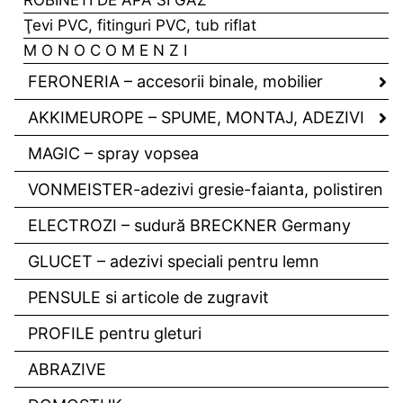
ROBINETI DE APA SI GAZ
Ţevi PVC, fitinguri PVC, tub riflat
M O N O C O M E N Z I
FERONERIA – accesorii binale, mobilier
AKKIMEUROPE – SPUME, MONTAJ, ADEZIVI
MAGIC – spray vopsea
VONMEISTER-adezivi gresie-faianta, polistiren
ELECTROZI – sudură BRECKNER Germany
GLUCET – adezivi speciali pentru lemn
PENSULE si articole de zugravit
PROFILE pentru gleturi
ABRAZIVE