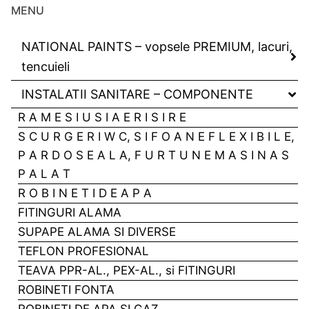
MENU
NATIONAL PAINTS – vopsele PREMIUM, lacuri,
tencuieli
INSTALATII SANITARE – COMPONENTE
R A M E S I U S I A E R I S I R E
S C U R G E R I W C, S I F O A N E F L E X I B I L E,
P A R D O S E A L A, F U R T U N E M A S I N A S
P A L A T
R O B I N E T I D E A P A
FITINGURI ALAMA
SUPAPE ALAMA SI DIVERSE
TEFLON PROFESIONAL
TEAVA PPR-AL., PEX-AL., si FITINGURI
ROBINETI FONTA