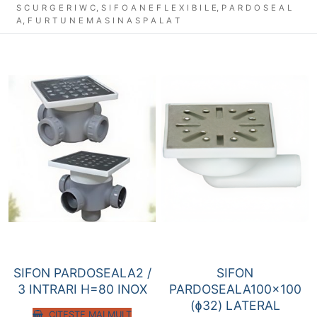
S C U R G E R I W C, S I F O A N E F L E X I B I L E, P A R D O S E A L
A, F U R T U N E M A S I N A S P A L A T
SIFON PARDOSEALA2 /
SIFON
3 INTRARI H=80 INOX
PARDOSEALA100x100
(ɸ32) LATERAL
CITEȘTE MAI MULT