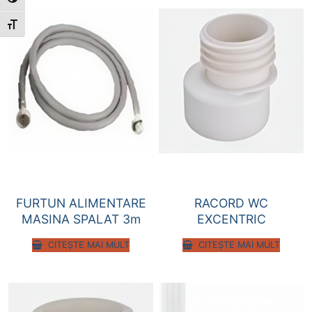
Toggle High Contrast
Toggle Font size
FURTUN ALIMENTARE
RACORD WC
MASINA SPALAT 3m
EXCENTRIC
CITEȘTE MAI MULT
CITEȘTE MAI MULT