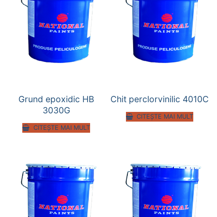
Grund epoxidic HB
Chit perclorvinilic 4010C
3030G
CITEȘTE MAI MULT
CITEȘTE MAI MULT