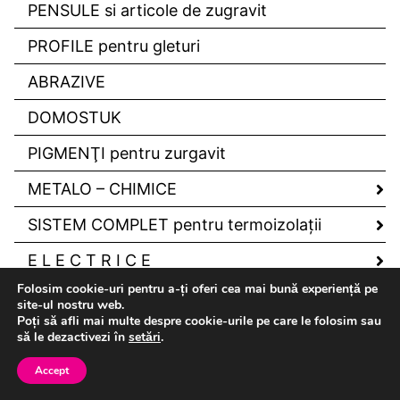
PENSULE si articole de zugravit
PROFILE pentru gleturi
ABRAZIVE
DOMOSTUK
PIGMENŢI pentru zurgavit
METALO – CHIMICE
SISTEM COMPLET pentru termoizolaţii
E L E C T R I C E
Folosim cookie-uri pentru a-ți oferi cea mai bună experiență pe
U N E L T E
site-ul nostru web.
Poți să afli mai multe despre cookie-urile pe care le folosim sau
UNELTE DE GRADINA
să le dezactivezi în
setări
.
FURTUN DE GRADINA
Accept