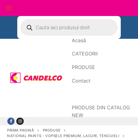
Sari
Products
search
la
conținut
Acasă
CATEGORII
PRODUSE
Contact
Date de facturare
PRODUSE DIN CATALOG
NEW
PRIMA PAGINĂ
PRODUSE
NATIONAL PAINTS - VOPSELE PREMIUM, LACURI, TENCUIELI