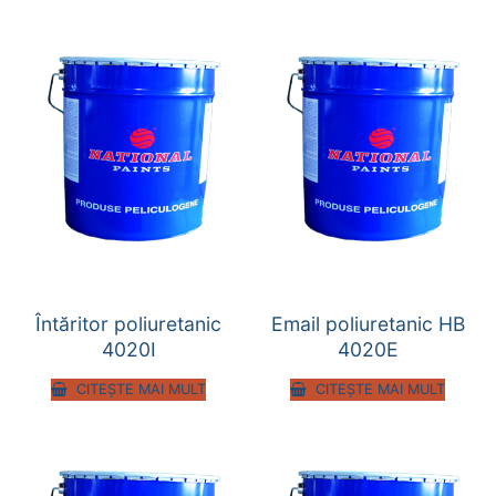
Întăritor poliuretanic
Email poliuretanic HB
4020I
4020E
CITEȘTE MAI MULT
CITEȘTE MAI MULT