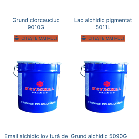
Grund clorcauciuc
Lac alchidic pigmentat
9010G
5011L
CITEȘTE MAI MULT
CITEȘTE MAI MULT
Email alchidic lovitură de
Grund alchidic 5090G