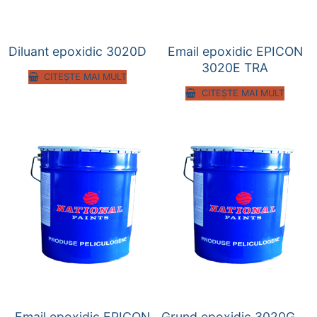
Diluant epoxidic 3020D
Email epoxidic EPICON
3020E TRA
CITEȘTE MAI MULT
CITEȘTE MAI MULT
Email epoxidic EPICON
Grund epoxidic 3020G