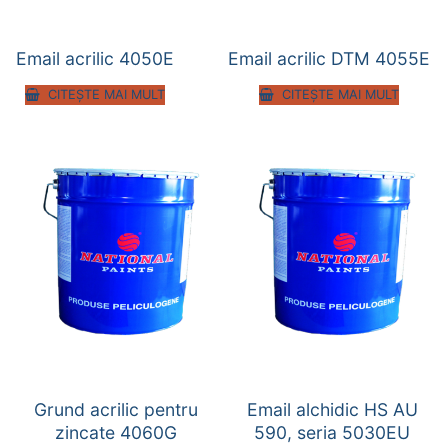
Email acrilic 4050E
Email acrilic DTM 4055E
CITEȘTE MAI MULT
CITEȘTE MAI MULT
Grund acrilic pentru
Email alchidic HS AU
zincate 4060G
590, seria 5030EU