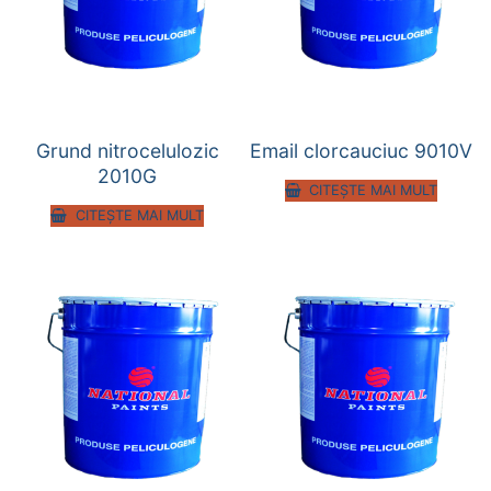
Grund nitrocelulozic
Email clorcauciuc 9010V
2010G
CITEȘTE MAI MULT
CITEȘTE MAI MULT