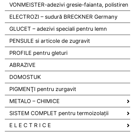
VONMEISTER-adezivi gresie-faianta, polistiren
ELECTROZI – sudură BRECKNER Germany
GLUCET – adezivi speciali pentru lemn
PENSULE si articole de zugravit
PROFILE pentru gleturi
ABRAZIVE
DOMOSTUK
PIGMENŢI pentru zurgavit
METALO – CHIMICE
SISTEM COMPLET pentru termoizolaţii
E L E C T R I C E