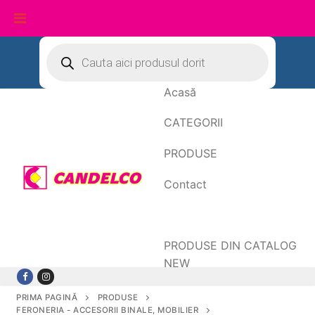
Sari
Products
search
la
conținut
Acasă
CATEGORII
PRODUSE
Contact
Date de facturare
PRODUSE DIN CATALOG
NEW
PRIMA PAGINĂ
PRODUSE
FERONERIA - ACCESORII BINALE, MOBILIER