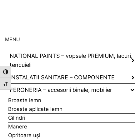
MENU
NATIONAL PAINTS – vopsele PREMIUM, lacuri,
tencuieli
Toggle High Contrast
INSTALATII SANITARE – COMPONENTE
Toggle Font size
FERONERIA – accesorii binale, mobilier
Broaste lemn
Broaste aplicate lemn
Cilindri
Manere
Opritoare uşi