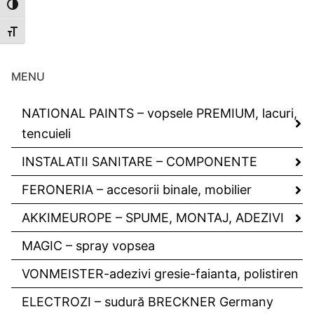
Toggle High Contrast
Toggle Font size
MENU
NATIONAL PAINTS – vopsele PREMIUM, lacuri,
tencuieli
INSTALATII SANITARE – COMPONENTE
FERONERIA – accesorii binale, mobilier
AKKIMEUROPE – SPUME, MONTAJ, ADEZIVI
MAGIC – spray vopsea
VONMEISTER-adezivi gresie-faianta, polistiren
ELECTROZI – sudură BRECKNER Germany