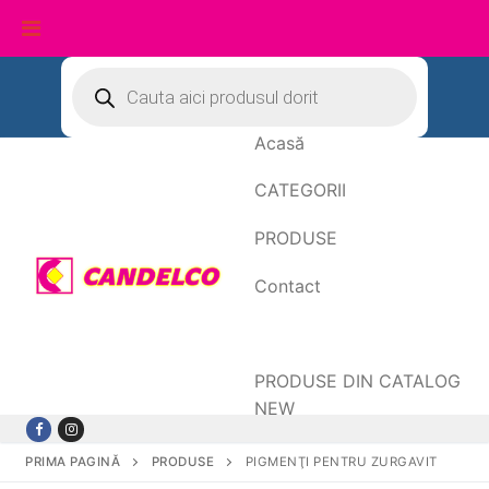
Sari
Products
search
la
conținut
Acasă
CATEGORII
PRODUSE
Contact
Date de facturare
PRODUSE DIN CATALOG
NEW
PRIMA PAGINĂ
PRODUSE
PIGMENŢI PENTRU ZURGAVIT