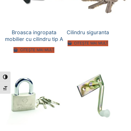
Broasca ingropata
Cilindru siguranta
mobilier cu cilindru tip A
CITEȘTE MAI MULT
CITEȘTE MAI MULT
Toggle High Contrast
Toggle Font size