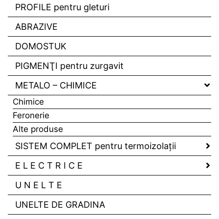
PROFILE pentru gleturi
ABRAZIVE
DOMOSTUK
PIGMENŢI pentru zurgavit
METALO – CHIMICE
Chimice
Feronerie
Alte produse
SISTEM COMPLET pentru termoizolaţii
E L E C T R I C E
U N E L T E
UNELTE DE GRADINA