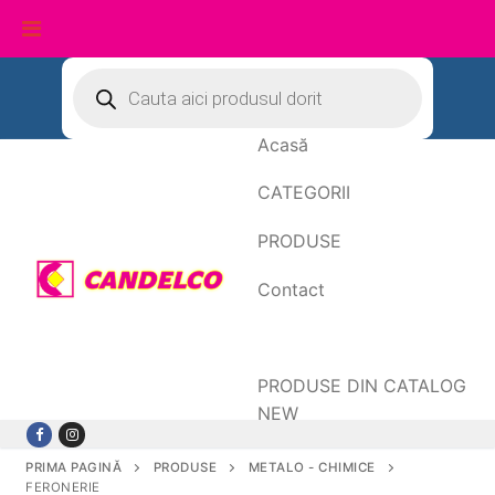
Sari
Products
search
la
conținut
Acasă
CATEGORII
PRODUSE
Contact
Date de facturare
PRODUSE DIN CATALOG
NEW
PRIMA PAGINĂ
PRODUSE
METALO - CHIMICE
FERONERIE