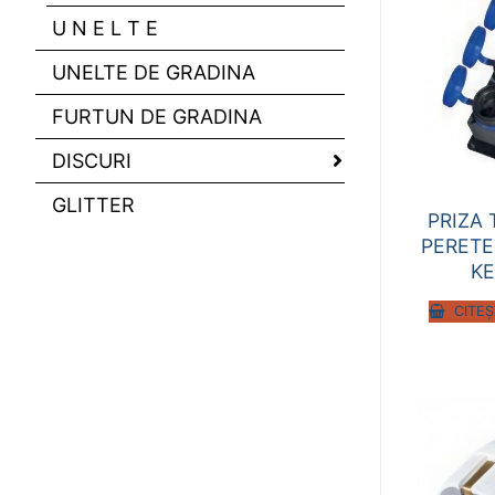
U N E L T E
UNELTE DE GRADINA
FURTUN DE GRADINA
DISCURI
GLITTER
PRIZA 
PERETE
KE
CITEȘ