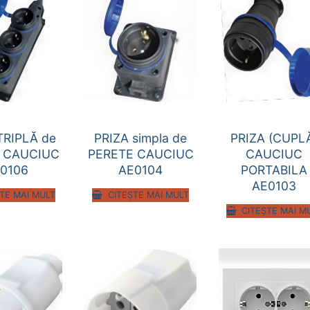
TRIPLĂ de
PRIZA simpla de
PRIZA (CUPL
 CAUCIUC
PERETE CAUCIUC
CAUCIUC
0106
AE0104
PORTABILA
AE0103
TE MAI MULT
CITEȘTE MAI MULT
CITEȘTE MAI M