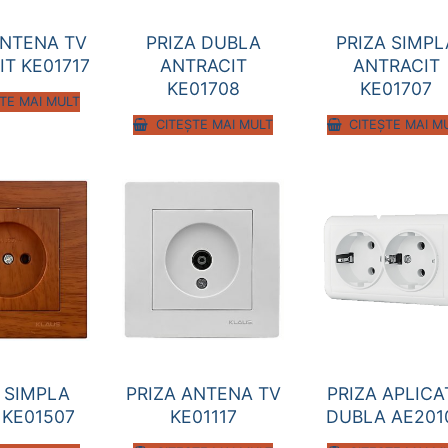
ANTENA TV
PRIZA DUBLA
PRIZA SIMPL
T KE01717
ANTRACIT
ANTRACIT
KE01708
KE01707
TE MAI MULT
CITEȘTE MAI MULT
CITEȘTE MAI M
PRIZA ANTENA TV
PRIZA APLICA
 SIMPLA
KE01117
DUBLA AE201
KE01507