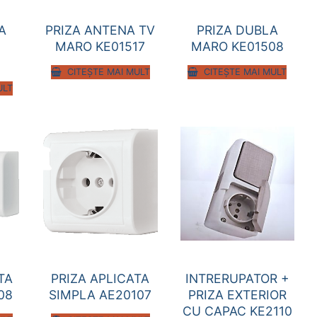
A
PRIZA DUBLA
PRIZA ANTENA TV
MARO KE01508
MARO KE01517
CITEȘTE MAI MULT
CITEȘTE MAI MULT
ULT
TA
PRIZA APLICATA
INTRERUPATOR +
08
SIMPLA AE20107
PRIZA EXTERIOR
CU CAPAC KE2110