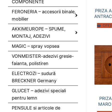
COMPONENTE
PRIZA 
FERONERIA – accesorii binale,
ANTRACI
mobilier
CITEȘ
AKKIMEUROPE – SPUME,
MONTAJ, ADEZIVI
MAGIC – spray vopsea
VONMEISTER-adezivi gresie-
faianta, polistiren
ELECTROZI – sudură
BRECKNER Germany
GLUCET – adezivi speciali
pentru lemn
PRIZA
MARO 
PENSULE si articole de