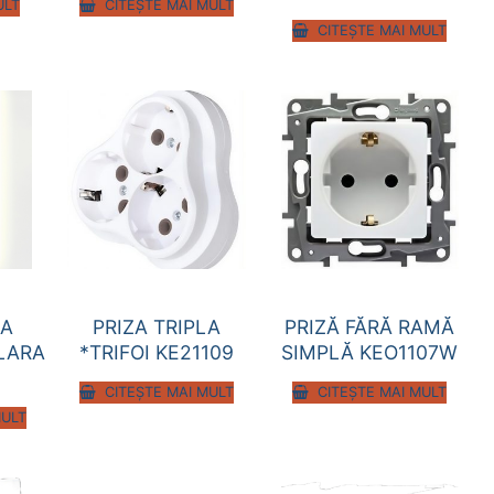
ULT
CITEȘTE MAI MULT
CITEȘTE MAI MULT
LA
PRIZA TRIPLA
PRIZĂ FĂRĂ RAMĂ
LARA
*TRIFOI KE21109
SIMPLĂ KEO1107W
CITEȘTE MAI MULT
CITEȘTE MAI MULT
MULT