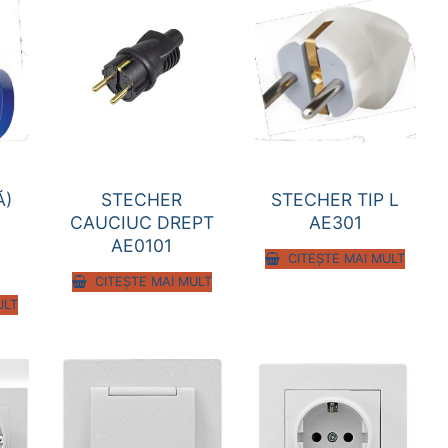
Ă)
STECHER
STECHER TIP L
CAUCIUC DREPT
AE301
AE0101
CITEȘTE MAI MULT
CITEȘTE MAI MULT
ULT