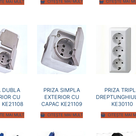
CITEȘTE MAI MULT
CITEȘTE MAI M
TE MAI MULT
A DUBLA
PRIZA SIMPLA
PRIZA TRIP
RIOR CU
EXTERIOR CU
DREPTUNGHIU
 KE21108
CAPAC KE21109
KE30110
TE MAI MULT
CITEȘTE MAI MULT
CITEȘTE MAI 