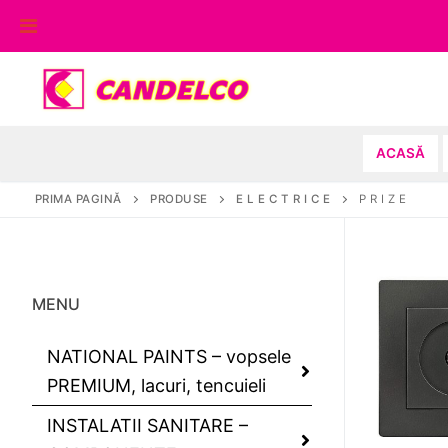
Sari
la
conținut
ACASĂ
PRIMA PAGINĂ
PRODUSE
E L E C T R I C E
P R I Z E
MENU
NATIONAL PAINTS – vopsele
PREMIUM, lacuri, tencuieli
INSTALATII SANITARE –