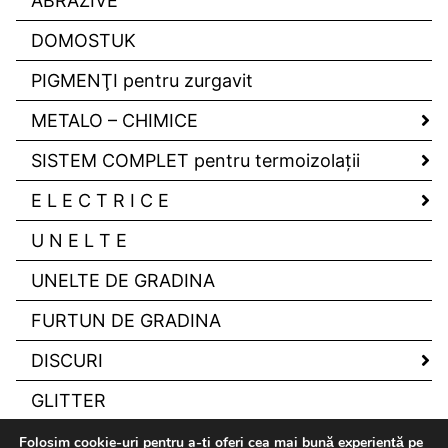
ABRAZIVE
DOMOSTUK
PIGMENŢI pentru zurgavit
METALO – CHIMICE
SISTEM COMPLET pentru termoizolaţii
E L E C T R I C E
U N E L T E
UNELTE DE GRADINA
FURTUN DE GRADINA
DISCURI
GLITTER
Folosim cookie-uri pentru a-ți oferi cea mai bună experiență pe