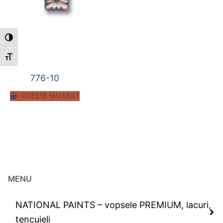
Toggle High Contrast
Toggle Font size
776-10
CITEȘTE MAI MULT
MENU
NATIONAL PAINTS – vopsele PREMIUM, lacuri,
tencuieli