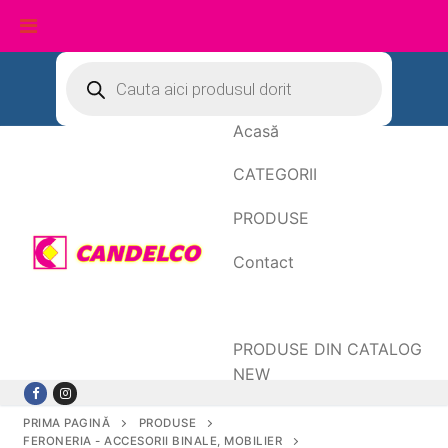
Sari
Products
search
la
conținut
Acasă
CATEGORII
PRODUSE
Contact
Date de facturare
PRODUSE DIN CATALOG
NEW
PRIMA PAGINĂ
PRODUSE
FERONERIA - ACCESORII BINALE, MOBILIER