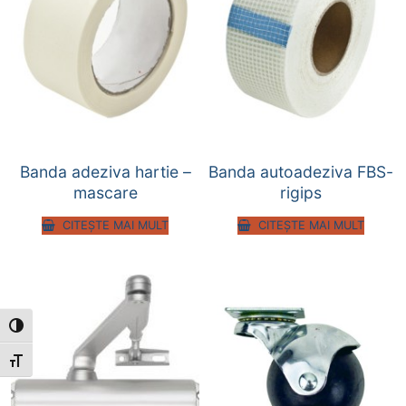
Banda adeziva hartie –
Banda autoadeziva FBS-
mascare
rigips
CITEȘTE MAI MULT
CITEȘTE MAI MULT
Toggle High Contrast
Toggle Font size