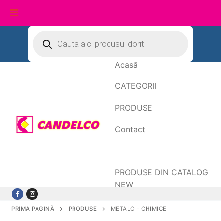
Sari
Products
search
la
conținut
Acasă
CATEGORII
PRODUSE
Contact
Date de facturare
PRODUSE DIN CATALOG
NEW
PRIMA PAGINĂ
PRODUSE
METALO - CHIMICE