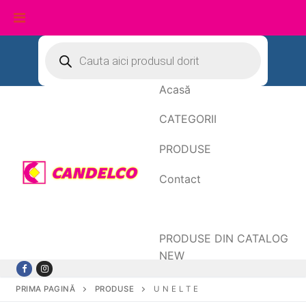
Sari
Products
search
la
conținut
Acasă
CATEGORII
PRODUSE
Contact
Date de facturare
PRODUSE DIN CATALOG
NEW
PRIMA PAGINĂ
PRODUSE
U N E L T E