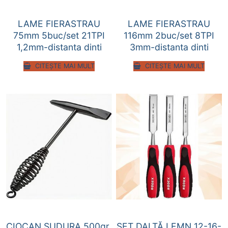
LAME FIERASTRAU
LAME FIERASTRAU
75mm 5buc/set 21TPI
116mm 2buc/set 8TPI
1,2mm-distanta dinti
3mm-distanta dinti
CITEȘTE MAI MULT
CITEȘTE MAI MULT
CIOCAN SUDURA 500gr
SET DALTĂ LEMN 12-16-