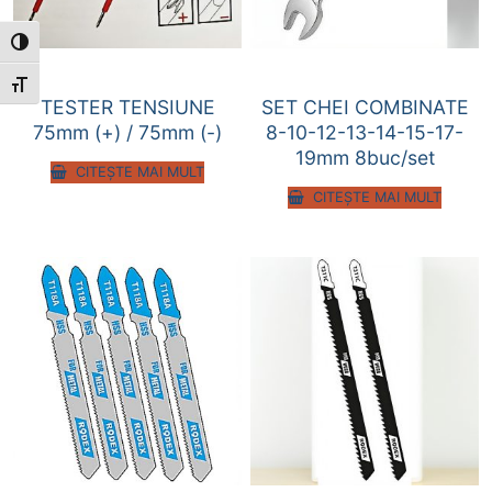
Toggle High Contrast
Toggle Font size
TESTER TENSIUNE
SET CHEI COMBINATE
75mm (+) / 75mm (-)
8-10-12-13-14-15-17-
19mm 8buc/set
CITEȘTE MAI MULT
CITEȘTE MAI MULT