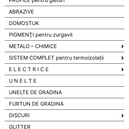
PROFILE pentru gleturi
ABRAZIVE
DOMOSTUK
PIGMENŢI pentru zurgavit
METALO – CHIMICE
SISTEM COMPLET pentru termoizolaţii
E L E C T R I C E
U N E L T E
UNELTE DE GRADINA
FURTUN DE GRADINA
DISCURI
GLITTER