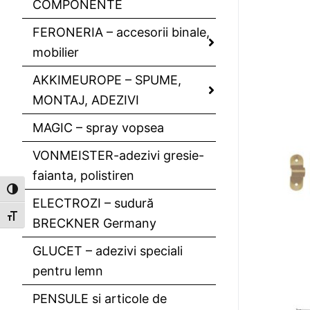
COMPONENTE
FERONERIA – accesorii binale,
mobilier
AKKIMEUROPE – SPUME,
MONTAJ, ADEZIVI
MAGIC – spray vopsea
VONMEISTER-adezivi gresie-
faianta, polistiren
Toggle High Contrast
ELECTROZI – sudură
Toggle Font size
BRECKNER Germany
GLUCET – adezivi speciali
pentru lemn
PENSULE si articole de