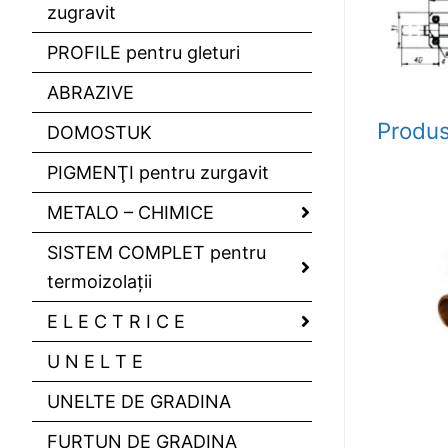
zugravit
PROFILE pentru gleturi
ABRAZIVE
Produs
DOMOSTUK
PIGMENŢI pentru zurgavit
METALO – CHIMICE
SISTEM COMPLET pentru
termoizolaţii
E L E C T R I C E
U N E L T E
UNELTE DE GRADINA
FURTUN DE GRADINA