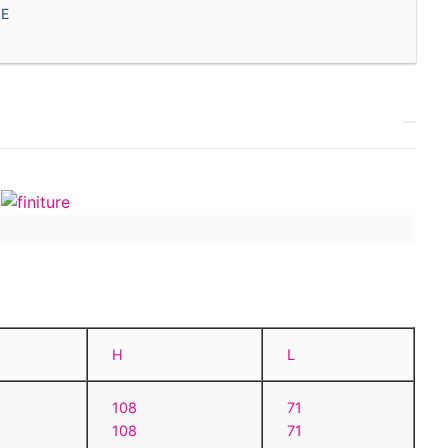
E
i
H
L
108
71
108
71