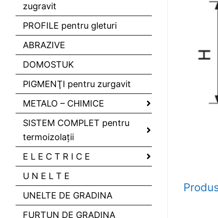
zugravit
PROFILE pentru gleturi
ABRAZIVE
DOMOSTUK
PIGMENŢI pentru zurgavit
METALO – CHIMICE
SISTEM COMPLET pentru
termoizolaţii
E L E C T R I C E
U N E L T E
Produs
UNELTE DE GRADINA
FURTUN DE GRADINA