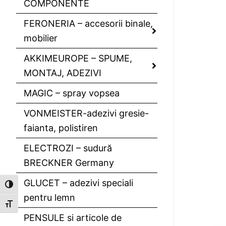
COMPONENTE
FERONERIA – accesorii binale,
mobilier
AKKIMEUROPE – SPUME,
MONTAJ, ADEZIVI
MAGIC – spray vopsea
VONMEISTER-adezivi gresie-
faianta, polistiren
ELECTROZI – sudură
BRECKNER Germany
GLUCET – adezivi speciali
Toggle High Contrast
pentru lemn
Toggle Font size
PENSULE si articole de