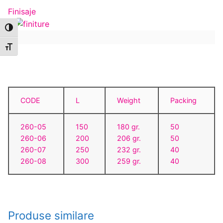
Finisaje
Zi
Toggle High Contrast
Toggle Font size
CODE
L
Weight
Packing
260-05
150
180 gr.
50
260-06
200
206 gr.
50
260-07
250
232 gr.
40
260-08
300
259 gr.
40
Produse similare