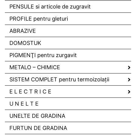
PENSULE si articole de zugravit
PROFILE pentru gleturi
ABRAZIVE
DOMOSTUK
PIGMENŢI pentru zurgavit
METALO – CHIMICE
SISTEM COMPLET pentru termoizolaţii
E L E C T R I C E
U N E L T E
UNELTE DE GRADINA
FURTUN DE GRADINA