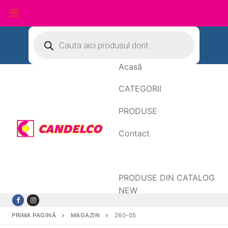
Sari
Products
search
la
conținut
Acasă
CATEGORII
PRODUSE
Contact
Date de facturare
PRODUSE DIN CATALOG
NEW
PRIMA PAGINĂ
MAGAZIN
260-05