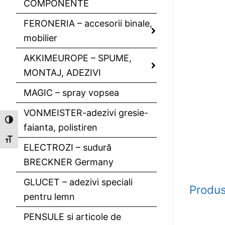
COMPONENTE
FERONERIA – accesorii binale,
mobilier
AKKIMEUROPE – SPUME,
MONTAJ, ADEZIVI
MAGIC – spray vopsea
VONMEISTER-adezivi gresie-
Toggle High Contrast
faianta, polistiren
Toggle Font size
ELECTROZI – sudură
BRECKNER Germany
GLUCET – adezivi speciali
Produs
pentru lemn
PENSULE si articole de