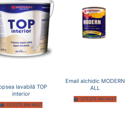
Email alchidic MODERN
opsea lavabilă TOP
ALL
interior
CITEȘTE MAI MULT
CITEȘTE MAI MULT