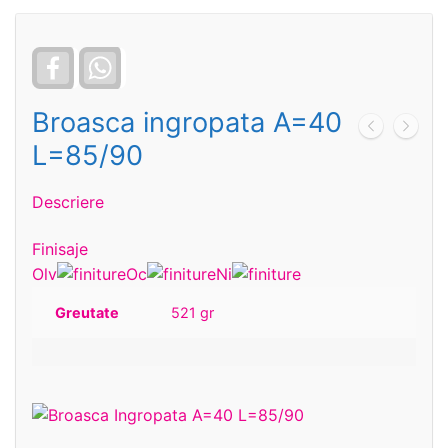
Facebook
WhatsApp
Broasca ingropata A=40
L=85/90
Descriere
Finisaje
Olv
Oc
Ni
Greutate
521 gr