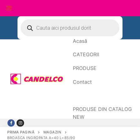
Sari
Products
search
la
conținut
Acasă
CATEGORII
PRODUSE
Contact
Date de facturare
PRODUSE DIN CATALOG
NEW
PRIMA PAGINĂ
MAGAZIN
BROASCA INGROPATA A=40 L=85/90