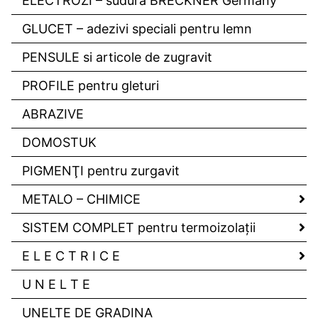
ELECTROZI – sudură BRECKNER Germany
GLUCET – adezivi speciali pentru lemn
PENSULE si articole de zugravit
PROFILE pentru gleturi
ABRAZIVE
DOMOSTUK
PIGMENŢI pentru zurgavit
METALO – CHIMICE
SISTEM COMPLET pentru termoizolaţii
E L E C T R I C E
U N E L T E
UNELTE DE GRADINA