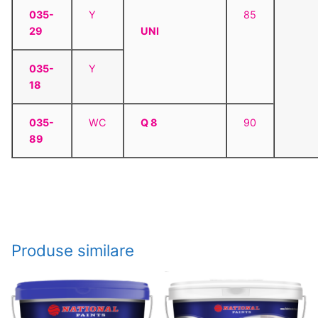
035-
Y
85
29
UNI
035-
Y
18
035-
WC
Q 8
90
89
Produse similare