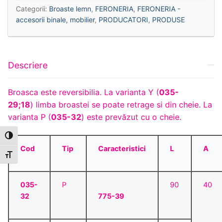
Categorii:
Broaste lemn
,
FERONERIA
,
FERONERIA -
accesorii binale, mobilier
,
PRODUCATORI
,
PRODUSE
Descriere
Broasca este reversibilia. La varianta Y (
035-
29;18
) limba broastei se poate retrage si din cheie. La
varianta P (
035-32
) este prevăzut cu o cheie.
Toggle High Contrast
Cod
Tip
Caracteristici
L
A
Toggle Font size
035-
P
90
40
32
775-39