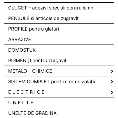
GLUCET – adezivi speciali pentru lemn
PENSULE si articole de zugravit
PROFILE pentru gleturi
ABRAZIVE
DOMOSTUK
PIGMENŢI pentru zurgavit
METALO – CHIMICE
SISTEM COMPLET pentru termoizolaţii
E L E C T R I C E
U N E L T E
UNELTE DE GRADINA