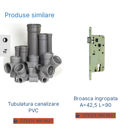
Produse similare
Toggle High Contrast
Toggle Font size
Broasca ingropata
Tubulatura canalizare
A=42,5 L=90
PVC
CITEȘTE MAI MULT
CITEȘTE MAI MULT