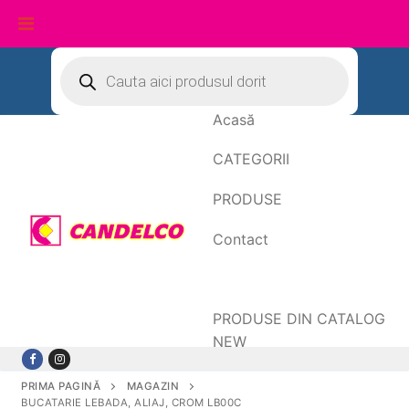
Sari
Products
search
la
conținut
Acasă
CATEGORII
PRODUSE
Contact
Date de facturare
PRODUSE DIN CATALOG
NEW
PRIMA PAGINĂ
MAGAZIN
BUCATARIE LEBADA, ALIAJ, CROM LB00C