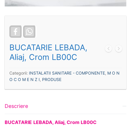
Facebook
WhatsApp
BUCATARIE LEBADA,
Aliaj, Crom LB00C
Categorii:
INSTALATII SANITARE - COMPONENTE
,
M O N
O C O M E N Z I
,
PRODUSE
Descriere
BUCATARIE
LEBADA, Aliaj, Crom LB00C