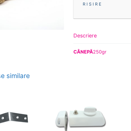
R I S I R E
Descriere
C
Â
NEPĂ
250gr
e similare