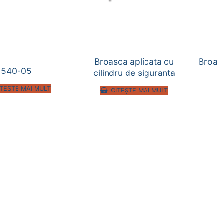
Broasca aplicata cu
Broa
540-05
cilindru de siguranta
ITEȘTE MAI MULT
CITEȘTE MAI MULT