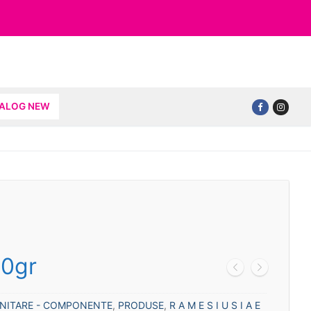
TALOG NEW
0gr
ANITARE - COMPONENTE
,
PRODUSE
,
R A M E S I U S I A E