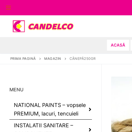
Sari
la
conținut
ACASĂ
PRIMA PAGINĂ
MAGAZIN
CÂNEPĂ250GR
MENU
NATIONAL PAINTS – vopsele
PREMIUM, lacuri, tencuieli
INSTALATII SANITARE –