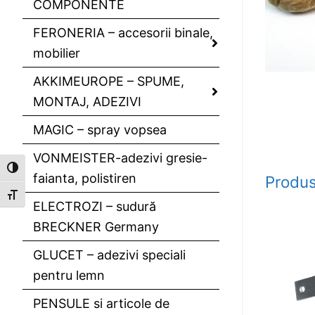
COMPONENTE
FERONERIA – accesorii binale,
mobilier
AKKIMEUROPE – SPUME,
MONTAJ, ADEZIVI
MAGIC – spray vopsea
VONMEISTER-adezivi gresie-
Toggle High Contrast
faianta, polistiren
Produs
Toggle Font size
ELECTROZI – sudură
BRECKNER Germany
GLUCET – adezivi speciali
pentru lemn
PENSULE si articole de