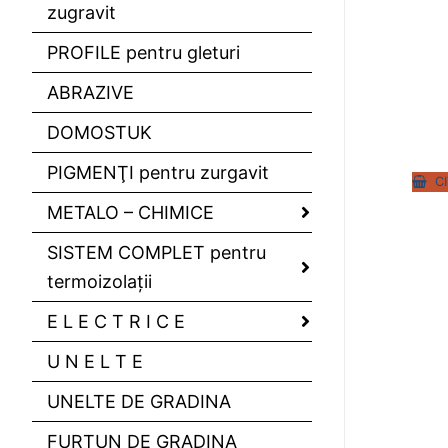
zugravit
PROFILE pentru gleturi
ABRAZIVE
DOMOSTUK
PIGMENŢI pentru zurgavit
C
METALO – CHIMICE
SISTEM COMPLET pentru
termoizolaţii
E L E C T R I C E
U N E L T E
UNELTE DE GRADINA
FURTUN DE GRADINA