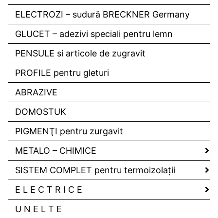
ELECTROZI – sudură BRECKNER Germany
GLUCET – adezivi speciali pentru lemn
PENSULE si articole de zugravit
PROFILE pentru gleturi
ABRAZIVE
DOMOSTUK
PIGMENŢI pentru zurgavit
METALO – CHIMICE
SISTEM COMPLET pentru termoizolaţii
E L E C T R I C E
U N E L T E