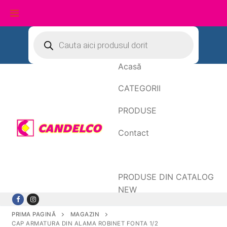
Sari
Products
search
la
conținut
Acasă
CATEGORII
PRODUSE
Contact
Date de facturare
PRODUSE DIN CATALOG
NEW
PRIMA PAGINĂ
MAGAZIN
CAP ARMATURA DIN ALAMA ROBINET FONTA 1/2