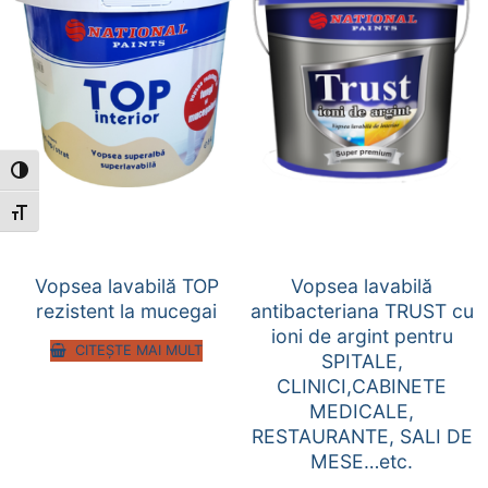
Toggle High Contrast
Toggle Font size
Vopsea lavabilă TOP
Vopsea lavabilă
rezistent la mucegai
antibacteriana TRUST cu
ioni de argint pentru
CITEȘTE MAI MULT
SPITALE,
CLINICI,CABINETE
MEDICALE,
RESTAURANTE, SALI DE
MESE…etc.