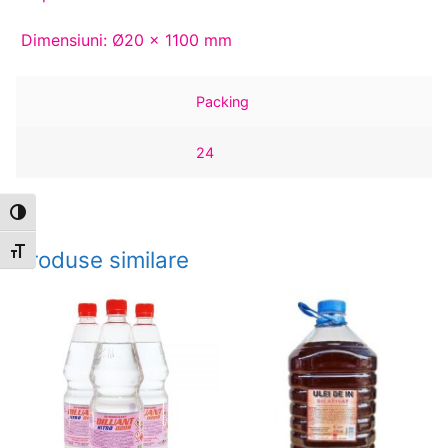
Dimensiuni: Ø20 x 1100 mm
Packing
24
Toggle High Contrast
Toggle Font size
Produse similare