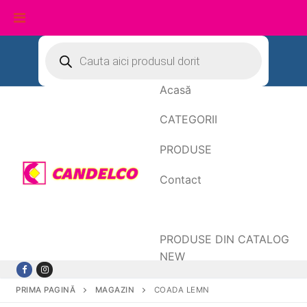
Sari
Products
search
la
conținut
Acasă
CATEGORII
PRODUSE
Contact
Date de facturare
PRODUSE DIN CATALOG
NEW
PRIMA PAGINĂ
MAGAZIN
COADA LEMN