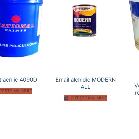
t acrilic 4090D
Email alchidic MODERN
V
ALL
ITEȘTE MAI MULT
r
CITEȘTE MAI MULT