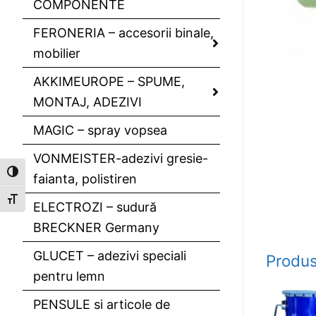
COMPONENTE
FERONERIA – accesorii binale,
mobilier
AKKIMEUROPE – SPUME,
MONTAJ, ADEZIVI
MAGIC – spray vopsea
VONMEISTER-adezivi gresie-
Toggle High Contrast
faianta, polistiren
Toggle Font size
ELECTROZI – sudură
BRECKNER Germany
GLUCET – adezivi speciali
Produs
pentru lemn
PENSULE si articole de