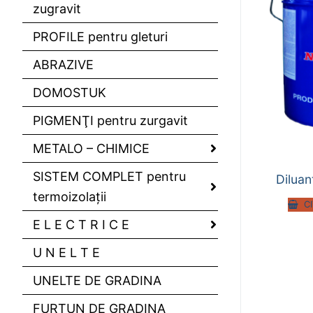
zugravit
PROFILE pentru gleturi
ABRAZIVE
DOMOSTUK
PIGMENŢI pentru zurgavit
METALO – CHIMICE
SISTEM COMPLET pentru
Diluan
termoizolaţii
C
E L E C T R I C E
U N E L T E
UNELTE DE GRADINA
FURTUN DE GRADINA