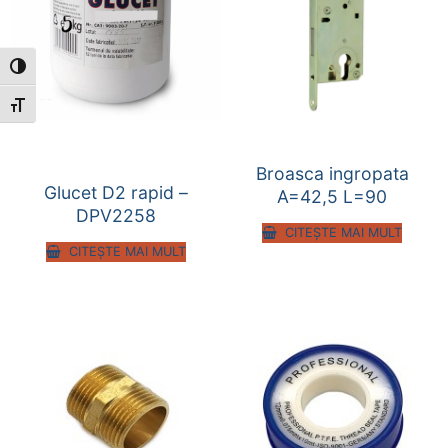
Toggle High Contrast
Toggle Font size
Broasca ingropata
Glucet D2 rapid –
A=42,5 L=90
DPV2258
CITEȘTE MAI MULT
CITEȘTE MAI MULT