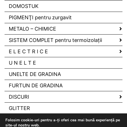
DOMOSTUK
PIGMENŢI pentru zurgavit
METALO – CHIMICE
SISTEM COMPLET pentru termoizolaţii
E L E C T R I C E
U N E L T E
UNELTE DE GRADINA
FURTUN DE GRADINA
DISCURI
GLITTER
Folosim cookie-uri pentru a-ți oferi cea mai bună experiență pe
site-ul nostru web.