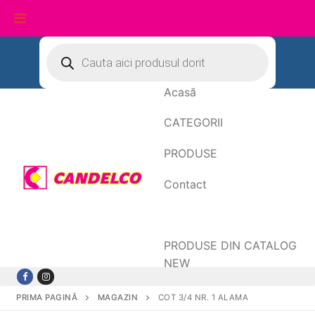
Sari
Products
search
la
conținut
Acasă
CATEGORII
PRODUSE
Contact
Date de facturare
PRODUSE DIN CATALOG
NEW
PRIMA PAGINĂ
MAGAZIN
COT 3/4 NR. 1 ALAMA