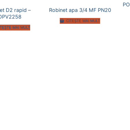
PO
et D2 rapid –
Robinet apa 3/4 MF PN20
DPV2258
CITEȘTE MAI MULT
ITEȘTE MAI MULT