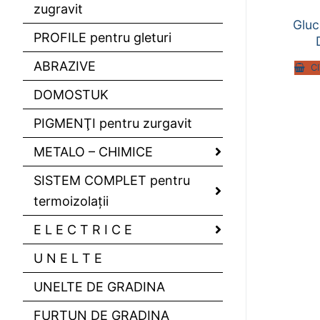
zugravit
Gluc
PROFILE pentru gleturi
ABRAZIVE
C
DOMOSTUK
PIGMENŢI pentru zurgavit
METALO – CHIMICE
SISTEM COMPLET pentru
termoizolaţii
E L E C T R I C E
U N E L T E
UNELTE DE GRADINA
FURTUN DE GRADINA