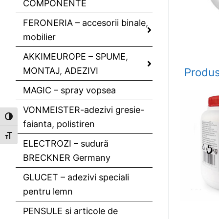
COMPONENTE
FERONERIA – accesorii binale,
mobilier
AKKIMEUROPE – SPUME,
MONTAJ, ADEZIVI
Produs
MAGIC – spray vopsea
VONMEISTER-adezivi gresie-
Toggle High Contrast
faianta, polistiren
Toggle Font size
ELECTROZI – sudură
BRECKNER Germany
GLUCET – adezivi speciali
pentru lemn
PENSULE si articole de