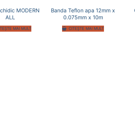
alchidic MODERN
Banda Teflon apa 12mm x
ALL
0.075mm x 10m
ITEȘTE MAI MULT
CITEȘTE MAI MULT