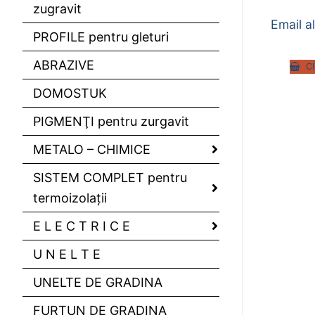
zugravit
Email 
PROFILE pentru gleturi
ABRAZIVE
C
DOMOSTUK
PIGMENŢI pentru zurgavit
METALO – CHIMICE
SISTEM COMPLET pentru
termoizolaţii
E L E C T R I C E
U N E L T E
UNELTE DE GRADINA
FURTUN DE GRADINA