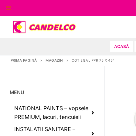
Sari
la
conținut
ACASĂ
PRIMA PAGINĂ
MAGAZIN
COT EGAL PPR 75 X 45°
MENU
NATIONAL PAINTS – vopsele
PREMIUM, lacuri, tencuieli
INSTALATII SANITARE –