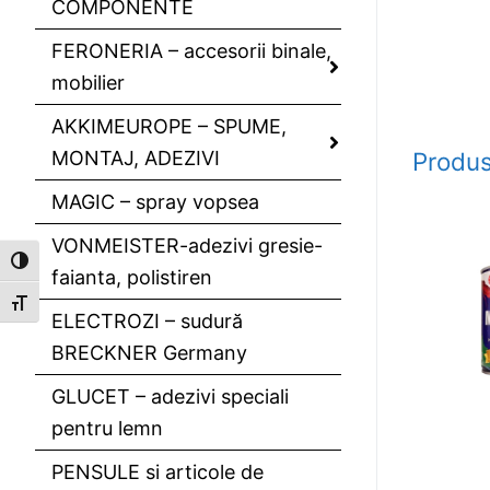
COMPONENTE
FERONERIA – accesorii binale,
mobilier
AKKIMEUROPE – SPUME,
MONTAJ, ADEZIVI
Produs
MAGIC – spray vopsea
VONMEISTER-adezivi gresie-
Toggle High Contrast
faianta, polistiren
Toggle Font size
ELECTROZI – sudură
BRECKNER Germany
GLUCET – adezivi speciali
pentru lemn
PENSULE si articole de