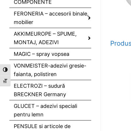
COMPONENTE
FERONERIA – accesorii binale,
mobilier
AKKIMEUROPE – SPUME,
MONTAJ, ADEZIVI
Produs
MAGIC – spray vopsea
VONMEISTER-adezivi gresie-
Toggle High Contrast
faianta, polistiren
Toggle Font size
ELECTROZI – sudură
BRECKNER Germany
GLUCET – adezivi speciali
pentru lemn
PENSULE si articole de