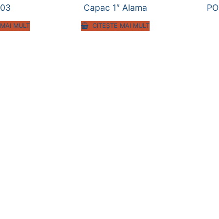
-03
Capac 1″ Alama
PO
 MAI MULT
CITEȘTE MAI MULT