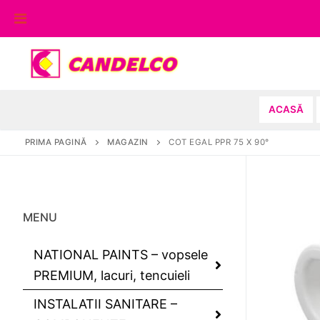
Sari
la
conținut
ACASĂ
PRIMA PAGINĂ
MAGAZIN
COT EGAL PPR 75 X 90°
MENU
NATIONAL PAINTS – vopsele
PREMIUM, lacuri, tencuieli
INSTALATII SANITARE –