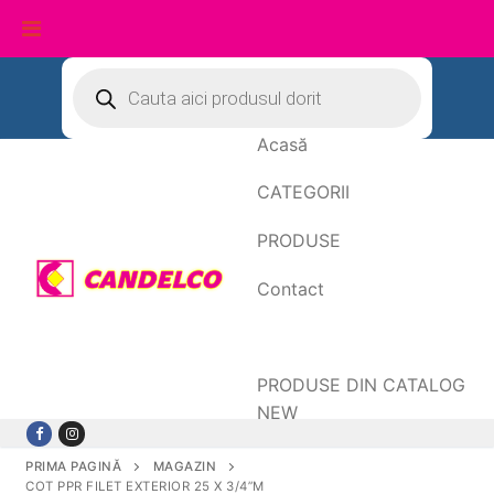
Sari
Products
search
la
conținut
Acasă
CATEGORII
PRODUSE
Contact
Date de facturare
PRODUSE DIN CATALOG
NEW
PRIMA PAGINĂ
MAGAZIN
COT PPR FILET EXTERIOR 25 X 3/4”M