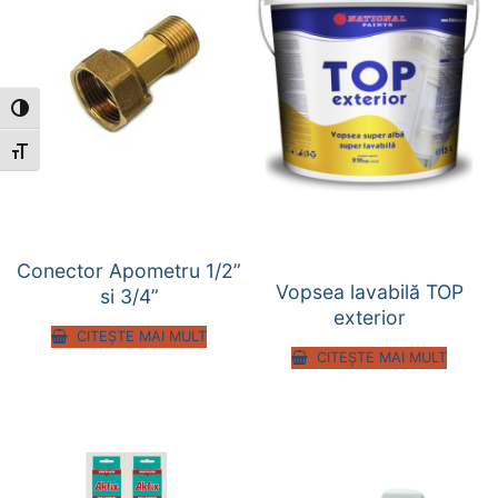
Toggle High Contrast
Toggle Font size
Conector Apometru 1/2”
Vopsea lavabilă TOP
si 3/4”
exterior
CITEȘTE MAI MULT
CITEȘTE MAI MULT