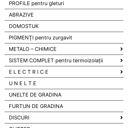
PROFILE pentru gleturi
ABRAZIVE
DOMOSTUK
PIGMENŢI pentru zurgavit
METALO – CHIMICE
SISTEM COMPLET pentru termoizolaţii
E L E C T R I C E
U N E L T E
UNELTE DE GRADINA
FURTUN DE GRADINA
DISCURI