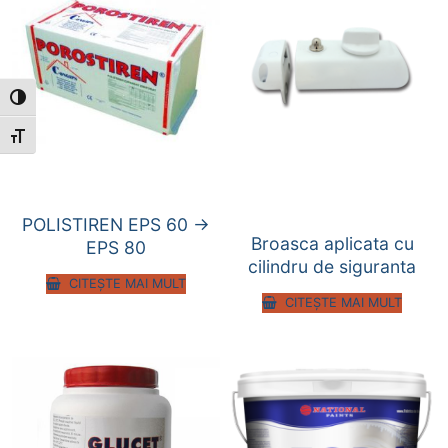
Toggle High Contrast
Toggle Font size
POLISTIREN EPS 60 ->
Broasca aplicata cu
EPS 80
cilindru de siguranta
CITEȘTE MAI MULT
CITEȘTE MAI MULT