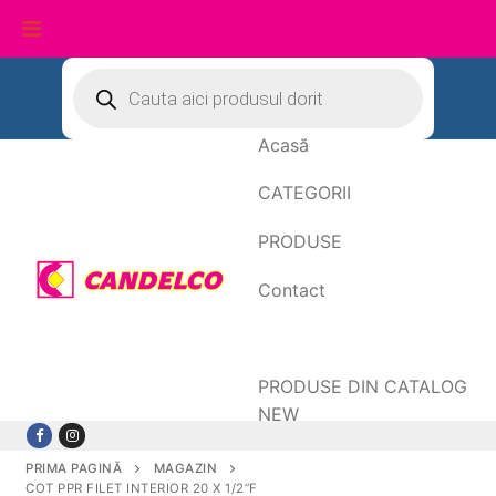
Sari
Products
search
la
conținut
Acasă
CATEGORII
PRODUSE
Contact
Date de facturare
PRODUSE DIN CATALOG
NEW
PRIMA PAGINĂ
MAGAZIN
COT PPR FILET INTERIOR 20 X 1/2”F