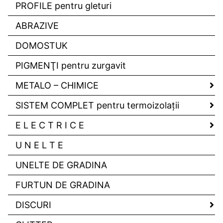
PROFILE pentru gleturi
ABRAZIVE
DOMOSTUK
PIGMENŢI pentru zurgavit
METALO – CHIMICE
SISTEM COMPLET pentru termoizolaţii
E L E C T R I C E
U N E L T E
UNELTE DE GRADINA
FURTUN DE GRADINA
DISCURI