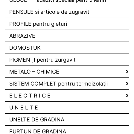
PENSULE si articole de zugravit
PROFILE pentru gleturi
ABRAZIVE
DOMOSTUK
PIGMENŢI pentru zurgavit
METALO – CHIMICE
SISTEM COMPLET pentru termoizolaţii
E L E C T R I C E
U N E L T E
UNELTE DE GRADINA
FURTUN DE GRADINA