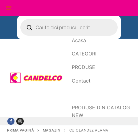
Sari
Products
search
la
conținut
Acasă
CATEGORII
PRODUSE
Contact
Date de facturare
PRODUSE DIN CATALOG
NEW
PRIMA PAGINĂ
MAGAZIN
CU OLANDEZ ALAMA