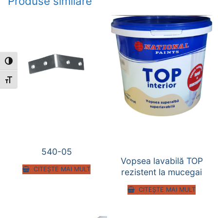
Produse similare
Toggle High Contrast
Toggle Font size
540-05
Vopsea lavabilă TOP
CITEȘTE MAI MULT
rezistent la mucegai
CITEȘTE MAI MULT