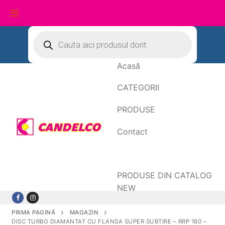
Sari
Products
search
la
conținut
Acasă
CATEGORII
PRODUSE
Contact
Date de facturare
PRODUSE DIN CATALOG
NEW
PRIMA PAGINĂ
MAGAZIN
DISC TURBO DIAMANTAT CU FLANSA SUPER SUBTIRE – RRP 180 –