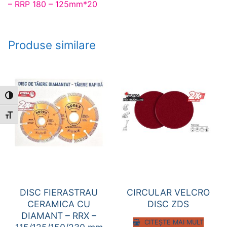
– RRP 180 – 125mm*20
Produse similare
Toggle High Contrast
Toggle Font size
DISC FIERASTRAU
CIRCULAR VELCRO
CERAMICA CU
DISC ZDS
DIAMANT – RRX –
CITEȘTE MAI MULT