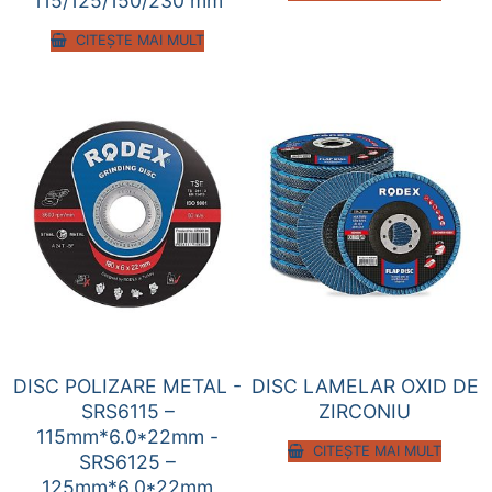
115/125/150/230 mm
CITEȘTE MAI MULT
DISC POLIZARE METAL -
DISC LAMELAR OXID DE
SRS6115 –
ZIRCONIU
115mm*6.0*22mm -
CITEȘTE MAI MULT
SRS6125 –
125mm*6.0*22mm