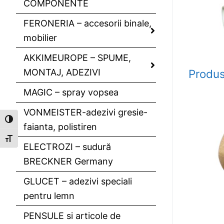
COMPONENTE
FERONERIA – accesorii binale,
mobilier
AKKIMEUROPE – SPUME,
MONTAJ, ADEZIVI
Produs
MAGIC – spray vopsea
VONMEISTER-adezivi gresie-
Toggle High Contrast
faianta, polistiren
Toggle Font size
ELECTROZI – sudură
BRECKNER Germany
GLUCET – adezivi speciali
pentru lemn
PENSULE si articole de