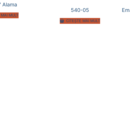
″ Alama
540-05
Em
 MAI MULT
CITEȘTE MAI MULT