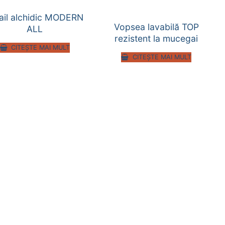
ail alchidic MODERN
Vopsea lavabilă TOP
ALL
rezistent la mucegai
CITEȘTE MAI MULT
CITEȘTE MAI MULT