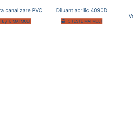
ra canalizare PVC
Diluant acrilic 4090D
V
ITEȘTE MAI MULT
CITEȘTE MAI MULT