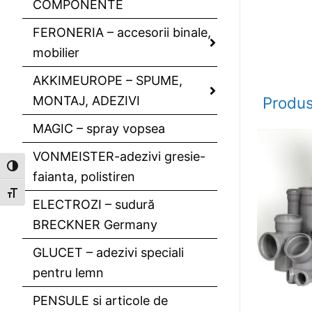
COMPONENTE
FERONERIA – accesorii binale,
mobilier
AKKIMEUROPE – SPUME,
MONTAJ, ADEZIVI
Produs
MAGIC – spray vopsea
VONMEISTER-adezivi gresie-
Toggle High Contrast
faianta, polistiren
Toggle Font size
ELECTROZI – sudură
BRECKNER Germany
GLUCET – adezivi speciali
pentru lemn
PENSULE si articole de