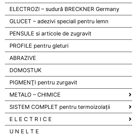
ELECTROZI – sudură BRECKNER Germany
GLUCET – adezivi speciali pentru lemn
PENSULE si articole de zugravit
PROFILE pentru gleturi
ABRAZIVE
DOMOSTUK
PIGMENŢI pentru zurgavit
METALO – CHIMICE
SISTEM COMPLET pentru termoizolaţii
E L E C T R I C E
U N E L T E