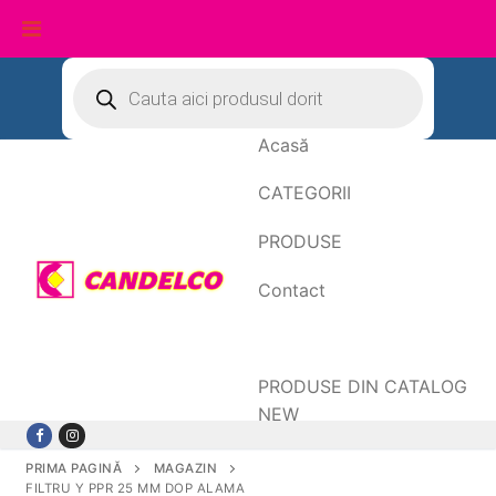
Sari
Products
search
la
conținut
Acasă
CATEGORII
PRODUSE
Contact
Date de facturare
PRODUSE DIN CATALOG
NEW
PRIMA PAGINĂ
MAGAZIN
FILTRU Y PPR 25 MM DOP ALAMA