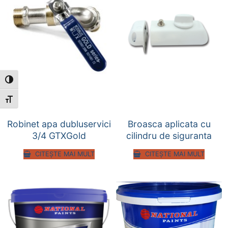
Toggle High Contrast
Toggle Font size
Robinet apa dubluservici
Broasca aplicata cu
3/4 GTXGold
cilindru de siguranta
CITEȘTE MAI MULT
CITEȘTE MAI MULT