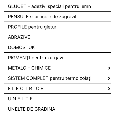
GLUCET – adezivi speciali pentru lemn
PENSULE si articole de zugravit
PROFILE pentru gleturi
ABRAZIVE
DOMOSTUK
PIGMENŢI pentru zurgavit
METALO – CHIMICE
SISTEM COMPLET pentru termoizolaţii
E L E C T R I C E
U N E L T E
UNELTE DE GRADINA