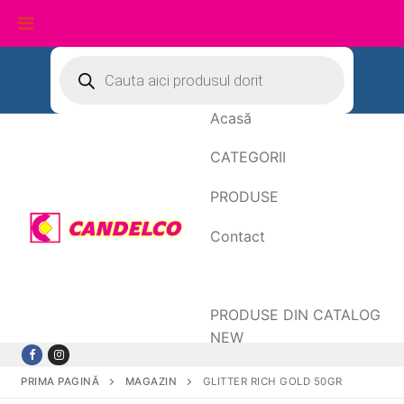
Sari
Products
search
la
conținut
Acasă
CATEGORII
PRODUSE
Contact
Date de facturare
PRODUSE DIN CATALOG
NEW
PRIMA PAGINĂ
MAGAZIN
GLITTER RICH GOLD 50GR