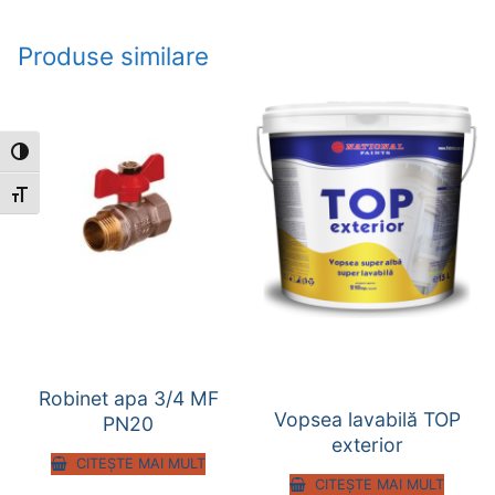
Produse similare
Toggle High Contrast
Toggle Font size
Robinet apa 3/4 MF
Vopsea lavabilă TOP
PN20
exterior
CITEȘTE MAI MULT
CITEȘTE MAI MULT