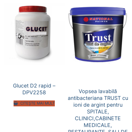
Glucet D2 rapid –
Vopsea lavabilă
DPV2258
antibacteriana TRUST cu
CITEȘTE MAI MULT
ioni de argint pentru
SPITALE,
CLINICI,CABINETE
MEDICALE,
RESTAURANTE, SALI DE