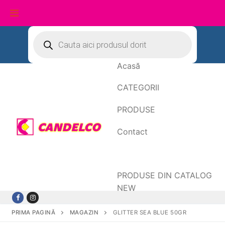
Sari
Products
search
la
conținut
Acasă
CATEGORII
PRODUSE
Contact
Date de facturare
PRODUSE DIN CATALOG
NEW
PRIMA PAGINĂ
MAGAZIN
GLITTER SEA BLUE 50GR