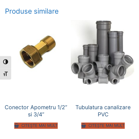
Produse similare
Toggle High Contrast
Toggle Font size
Conector Apometru 1/2”
Tubulatura canalizare
si 3/4”
PVC
CITEȘTE MAI MULT
CITEȘTE MAI MULT