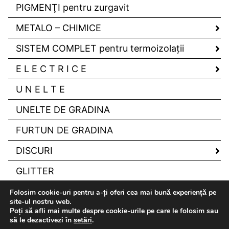
PIGMENŢI pentru zurgavit
METALO – CHIMICE
SISTEM COMPLET pentru termoizolaţii
E L E C T R I C E
U N E L T E
UNELTE DE GRADINA
FURTUN DE GRADINA
DISCURI
GLITTER
Folosim cookie-uri pentru a-ți oferi cea mai bună experiență pe
site-ul nostru web.
Poți să afli mai multe despre cookie-urile pe care le folosim sau
să le dezactivezi în
setări
.