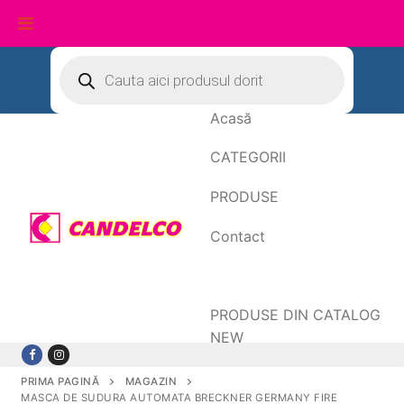
Sari
Products
search
la
conținut
Acasă
CATEGORII
PRODUSE
Contact
Date de facturare
PRODUSE DIN CATALOG
NEW
PRIMA PAGINĂ
MAGAZIN
MASCA DE SUDURA AUTOMATA BRECKNER GERMANY FIRE