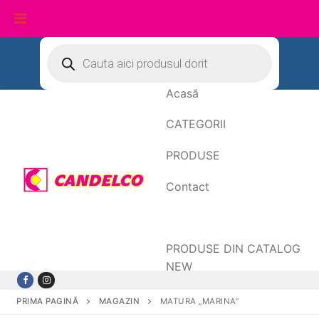
Sari
Products
search
la
conținut
Acasă
CATEGORII
PRODUSE
Contact
Date de facturare
PRODUSE DIN CATALOG
NEW
PRIMA PAGINĂ
MAGAZIN
MATURA „MARINA”