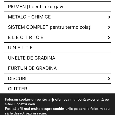
PIGMENŢI pentru zurgavit
METALO – CHIMICE
SISTEM COMPLET pentru termoizolaţii
E L E C T R I C E
U N E L T E
UNELTE DE GRADINA
FURTUN DE GRADINA
DISCURI
GLITTER
Folosim cookie-uri pentru a-ți oferi cea mai bună experiență pe
site-ul nostru web.
Poți să afli mai multe despre cookie-urile pe care le folosim sau
să le dezactivezi în
setări
.