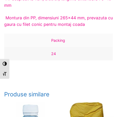
mm
Montura din PP, dimensiuni 265×44 mm, prevazuta cu
gaura cu filet conic pentru montaj coada
Packing
24
Toggle High Contrast
Toggle Font size
Produse similare