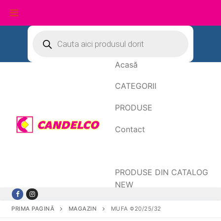
Sari
Products
search
la
conținut
Acasă
CATEGORII
PRODUSE
Contact
Date de facturare
PRODUSE DIN CATALOG
NEW
PRIMA PAGINĂ
MAGAZIN
MUFA Φ20/25/32