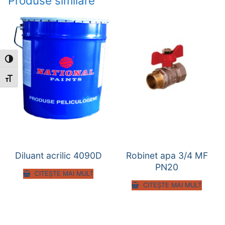
Produse similare
Toggle High Contrast
Toggle Font size
Diluant acrilic 4090D
Robinet apa 3/4 MF
PN20
CITEȘTE MAI MULT
CITEȘTE MAI MULT