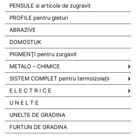
PENSULE si articole de zugravit
PROFILE pentru gleturi
ABRAZIVE
DOMOSTUK
PIGMENŢI pentru zurgavit
METALO – CHIMICE
SISTEM COMPLET pentru termoizolaţii
E L E C T R I C E
U N E L T E
UNELTE DE GRADINA
FURTUN DE GRADINA